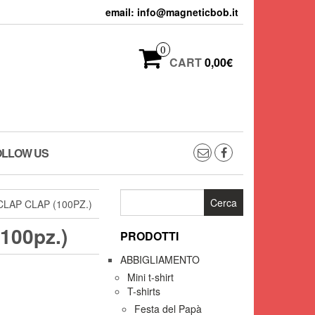
email: info@magneticbob.it
0
CART
0,00€
OLLOW US
Ricerca
LAP CLAP (100PZ.)
per:
(100pz.)
PRODOTTI
ABBIGLIAMENTO
Mini t-shirt
T-shirts
Festa del Papà