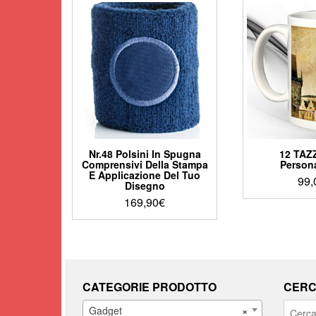
Nr.48 Polsini In Spugna
12 TAZ
Comprensivi Della Stampa
Persona
E Applicazione Del Tuo
99,
Disegno
169,90
€
Questo
prodotto
ha
più
varianti.
CATEGORIE PRODOTTO
CERC
Le
Cerca:
opzioni
Gadget
×