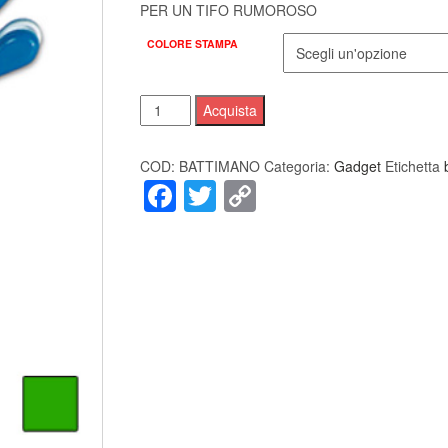
PER UN TIFO RUMOROSO
COLORE STAMPA
Battimano
Acquista
-
clap
COD:
BATTIMANO
Categoria:
Gadget
Etichetta
clap
Facebook
Twitter
Copy
(100pz.)
Link
quantità