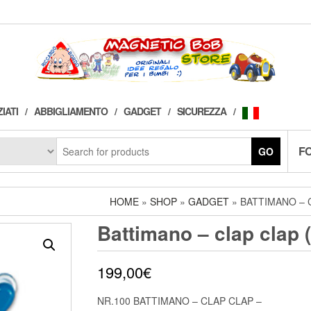
IATI
ABBIGLIAMENTO
GADGET
SICUREZZA
F
GO
HOME
»
SHOP
»
GADGET
» BATTIMANO – C
Battimano – clap clap 
199,00
€
NR.100 BATTIMANO – CLAP CLAP –