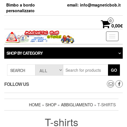
Skip
Bimbo a bordo
email: info@magneticbob.it
to
personalizzato
the
content
0
0,00€
Toggle
navigati
SHOP BY CATEGORY
GO
SEARCH
FOLLOW US
HOME
»
SHOP
»
ABBIGLIAMENTO
» T-SHIRTS
T-shirts