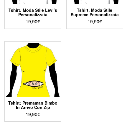
pagina
pagina
del
del
Tshirt: Moda Stile Levi’s
Tshirt: Moda Stile
prodotto
prodotto
Personalizzata
Supreme Personalizzata
19,90
€
19,90
€
Questo
Questo
prodotto
prodotto
ha
ha
più
più
varianti.
varianti.
Le
Le
opzioni
opzioni
possono
possono
essere
essere
scelte
scelte
nella
nella
pagina
pagina
del
del
Tshirt: Premaman Bimbo
prodotto
prodotto
In Arrivo Con Zip
19,90
€
Questo
prodotto