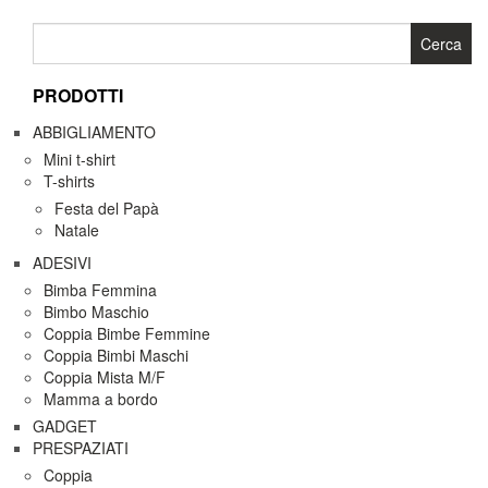
ha
più
Ricerca
varianti.
per:
Le
PRODOTTI
opzioni
possono
ABBIGLIAMENTO
essere
Mini t-shirt
scelte
T-shirts
nella
pagina
Festa del Papà
del
Natale
prodotto
ADESIVI
Bimba Femmina
Bimbo Maschio
Coppia Bimbe Femmine
Coppia Bimbi Maschi
Coppia Mista M/F
Mamma a bordo
GADGET
PRESPAZIATI
Coppia