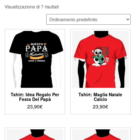
Visualizzazione di 7 risultati
Tshirt: Idea Regalo Per
Tshirt: Maglia Natale
Festa Del Papà
Calcio
23,90
€
23,90
€
Questo
Questo
prodotto
prodotto
ha
ha
più
più