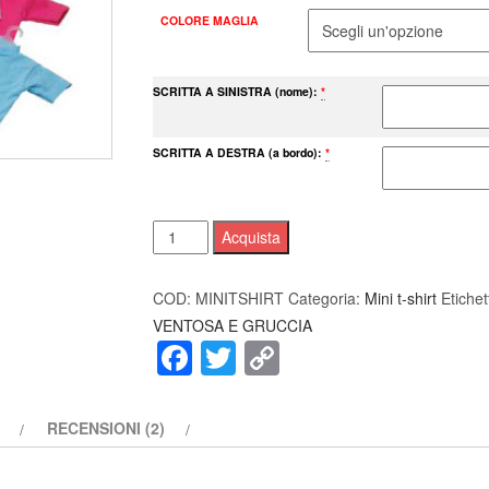
COLORE MAGLIA
SCRITTA A SINISTRA (nome):
*
SCRITTA A DESTRA (a bordo):
*
Mini
Acquista
tshirt
con
COD:
MINITSHIRT
Categoria:
Mini t-shirt
Etiche
ventosa
VENTOSA E GRUCCIA
e
Facebook
Twitter
Copy
gruccia
Link
quantità
RECENSIONI (2)