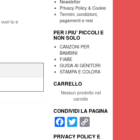
Newsletter
Privacy Policy & Cookie
Termini, condizioni,
pagamenti e resi
 vuoi tu e
PER I PIU’ PICCOLI E
NON SOLO
CANZONI PER
BAMBINI
FIABE
GUIDA AI GENITORI
STAMPA E COLORA
CARRELLO
Nessun prodotto nel
carrello
CONDIVIDI LA PAGINA
Facebook
Twitter
Copy
Link
PRIVACY POLICY E