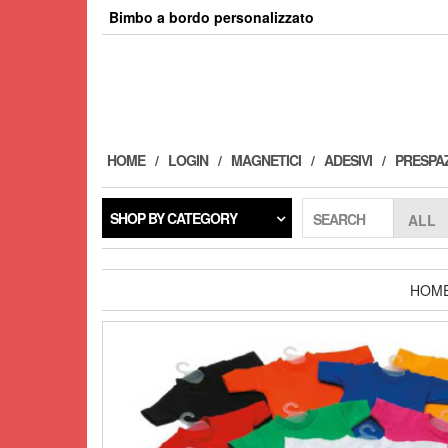
Skip
Bimbo a bordo personalizzato
to
the
content
HOME
LOGIN
MAGNETICI
ADESIVI
PRESPAZ
SHOP BY CATEGORY
SEARCH
HOM